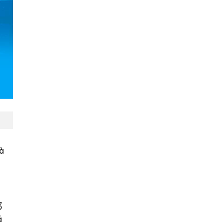
à
ổ
á