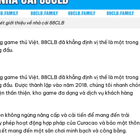
ét giới thiệu về nhà cái 88CLB
g game thủ Việt, 88CLB đã khẳng định vị thế là một trong
g đầu.
g game thủ Việt, 88CLB đã khẳng định vị thế là một trong
ng đầu. Được thành lập vào năm 2018, chúng tôi nhanh chó
ện thân thiện, kho game đa dạng và dịch vụ khách hàng
ôn không ngừng nâng cấp và cải tiến để mang đến trải
iấy phép hoạt động hợp pháp của Curacao và bảo mật thô
m kết mang đến một sân chơi minh bạch và công bằng.