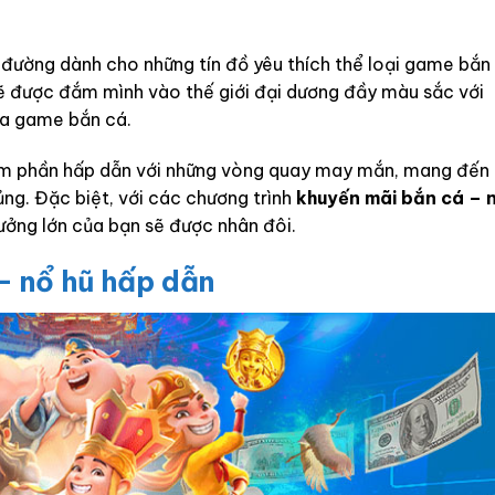
 đường dành cho những tín đồ yêu thích thể loại game bắn
 sẽ được đắm mình vào thế giới đại dương đầy màu sắc với
tựa game bắn cá.
ém phần hấp dẫn với những vòng quay may mắn, mang đến
ủng. Đặc biệt, với các chương trình
khuyến mãi bắn cá – 
hưởng lớn của bạn sẽ được nhân đôi.
– nổ hũ hấp dẫn