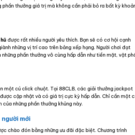
g phần thưởng giá trị mà không cần phải bỏ ra bất kỳ khoả
 hũ
được rất nhiều người yêu thích. Bạn sẽ có cơ hội cạnh
iành những vị trí cao trên bảng xếp hạng. Người chơi đạt
ận những phần thưởng vô cùng hấp dẫn như tiền mặt, vật p
ạn một cú click chuột. Tại 88CLB, các giải thưởng jackpot
 được cập nhật và có giá trị cực kỳ hấp dẫn. Chỉ cần một 
n của những phần thưởng khủng này.
 người mới
ược chào đón bằng những ưu đãi đặc biệt. Chương trình