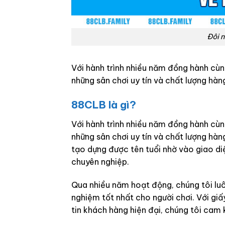
Đôi n
Với hành trình nhiều năm đồng hành cùn
những sân chơi uy tín và chất lượng hàn
88CLB là gì?
Với hành trình nhiều năm đồng hành cùn
những sân chơi uy tín và chất lượng hà
tạo dựng được tên tuổi nhờ vào giao di
chuyên nghiệp.
Qua nhiều năm hoạt động, chúng tôi lu
nghiệm tốt nhất cho người chơi. Với g
tin khách hàng hiện đại, chúng tôi ca