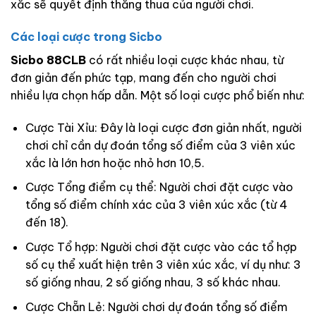
xắc sẽ quyết định thắng thua của người chơi.
Các loại cược trong Sicbo
Sicbo 88CLB
có rất nhiều loại cược khác nhau, từ
đơn giản đến phức tạp, mang đến cho người chơi
nhiều lựa chọn hấp dẫn. Một số loại cược phổ biến như:
Cược Tài Xỉu: Đây là loại cược đơn giản nhất, người
chơi chỉ cần dự đoán tổng số điểm của 3 viên xúc
xắc là lớn hơn hoặc nhỏ hơn 10,5.
Cược Tổng điểm cụ thể: Người chơi đặt cược vào
tổng số điểm chính xác của 3 viên xúc xắc (từ 4
đến 18).
Cược Tổ hợp: Người chơi đặt cược vào các tổ hợp
số cụ thể xuất hiện trên 3 viên xúc xắc, ví dụ như: 3
số giống nhau, 2 số giống nhau, 3 số khác nhau.
Cược Chẵn Lẻ: Người chơi dự đoán tổng số điểm