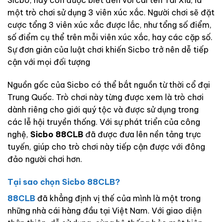
Sicbo, hay còn được biết đến với cái tên Tài Xỉu, là
một trò chơi sử dụng 3 viên xúc xắc. Người chơi sẽ đặt
cược tổng 3 viên xúc xắc được lắc, như tổng số điểm,
số điểm cụ thể trên mỗi viên xúc xắc, hay các cặp số.
Sự đơn giản của luật chơi khiến Sicbo trở nên dễ tiếp
cận với mọi đối tượng
Nguồn gốc của Sicbo có thể bắt nguồn từ thời cổ đại
Trung Quốc. Trò chơi này từng được xem là trò chơi
dành riêng cho giới quý tộc và được sử dụng trong
các lễ hội truyền thống. Với sự phát triển của công
nghệ,
Sicbo 88CLB
đã được đưa lên nền tảng trực
tuyến, giúp cho trò chơi này tiếp cận được với đông
đảo người chơi hơn.
Tại sao chọn Sicbo 88CLB?
88CLB
đã khẳng định vị thế của mình là một trong
những nhà cái hàng đầu tại Việt Nam. Với giao diện