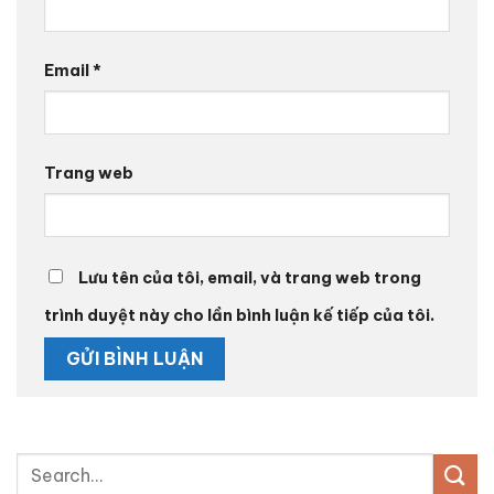
Email
*
Trang web
Lưu tên của tôi, email, và trang web trong
trình duyệt này cho lần bình luận kế tiếp của tôi.