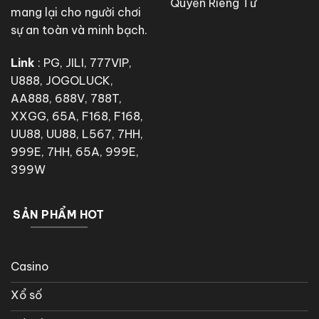
Quyền Riêng Tư
mang lại cho người chơi
sự an toàn và minh bạch.
Link
:
PG
,
JILI
,
777VIP
,
U888
,
JOGOLUCK
,
AA888
,
688V
,
788T
,
XXGG
,
65A
,
F168
,
F168
,
UU88
,
UU88
,
L567
,
7HH
,
999E
,
7HH
,
65A
,
999E
,
399W
SẢN PHẨM HOT
Casino
Xổ số