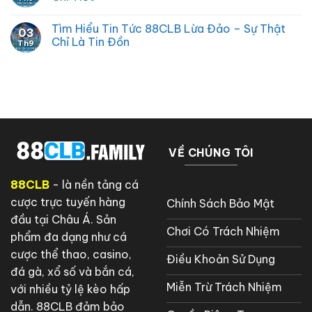
Tìm Hiểu Tin Tức 88CLB Lừa Đảo – Sự Thật
03
Chỉ Là Tin Đồn
Th9
VỀ CHÚNG TÔI
88CLB
- là nền tảng cá
cược trực tuyến hàng
Chính Sách Bảo Mật
đầu tại Châu Á. Sản
Chơi Có Trách Nhiệm
phẩm đa dạng như cá
cược thể thao, casino,
Điều Khoản Sử Dụng
đá gà, xổ số và bắn cá,
Miễn Trừ Trách Nhiệm
với nhiều tỷ lệ kèo hấp
dẫn. 88CLB đảm bảo