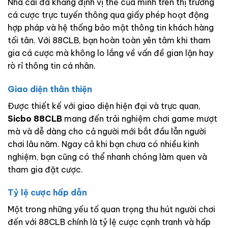
Nhà cái đã khẳng định vị thế của mình trên thị trường
cá cược trực tuyến thông qua giấy phép hoạt động
hợp pháp và hệ thống bảo mật thông tin khách hàng
tối tân. Với 88CLB, bạn hoàn toàn yên tâm khi tham
gia cá cược mà không lo lắng về vấn đề gian lận hay
rò rỉ thông tin cá nhân.
Giao diện thân thiện
Được thiết kế với giao diện hiện đại và trực quan,
Sicbo 88CLB
mang đến trải nghiệm chơi game mượt
mà và dễ dàng cho cả người mới bắt đầu lẫn người
chơi lâu năm. Ngay cả khi bạn chưa có nhiều kinh
nghiệm, bạn cũng có thể nhanh chóng làm quen và
tham gia đặt cược.
Tỷ lệ cược hấp dẫn
Một trong những yếu tố quan trọng thu hút người chơi
đến với 88CLB chính là tỷ lệ cược cạnh tranh và hấp